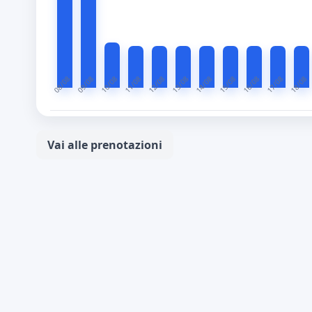
08/08
09/08
10/08
11/08
12/08
13/08
14/08
15/08
16/08
17/08
18/08
Vai alle prenotazioni