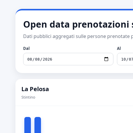
Open data prenotazioni 
Dati pubblici aggregati sulle persone prenotate 
Dal
Al
La Pelosa
Stintino