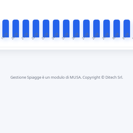
19/08
20/08
21/08
22/08
23/08
24/08
25/08
26/08
27/08
28/08
29/08
30/08
31/08
0
Gestione Spiagge è un modulo di MUSA. Copyright © Ditech Srl.